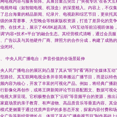
联网电视内容与服务矩阵。其展台重点突出了“央视专区”在各大互
网电视终端（如智能电视、机顶盒）的深度植入。内容上，不仅
成了总台海量的精品新闻、纪录片、电视剧和综艺节目，更依托
顶级的体育赛事、大型晚会等独家版权资源，打造了差异化的竞
势。在技术上，展示了4K/8K超高清、VR互动等前沿视听体验
调“内容+技术+平台”的融合生态。其经营模式清晰，通过会员服
务、广告以及与其他硬件厂商、牌照方的合作分成，构建了成熟
商业闭环。
二、 中央人民广播电台：声音价值的全场景延伸
央人民广播电台的展区则凸显了其从“听”到“看”再到“全媒体互动
转型路径。其互联网电视业务并非简单搬运广播节目，而是以特
音频内容为核心，开发了丰富的可视化产品。例如，将经典广播
进行影像化再创作，或将王牌新闻评论节目搭配图文、数据可视
在电视大屏呈现。它积极整合旗下“云听”等音频平台的资源，推出
合家庭场景的亲子教育、有声读物、高品质音乐等垂直内容。其
务模式更侧重于通过优质声音IP的多形态开发，探索内容付费和场
景化广告等新经营增长点，体现了其在“广播电视节目”制作基础上