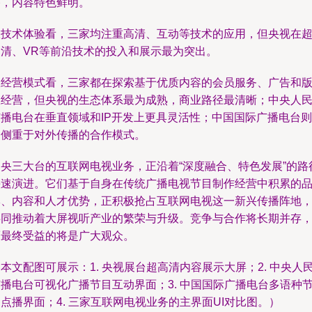
播，内容特色鲜明。
从技术体验看，三家均注重高清、互动等技术的应用，但央视在
高清、VR等前沿技术的投入和展示最为突出。
从经营模式看，三家都在探索基于优质内容的会员服务、广告和
权经营，但央视的生态体系最为成熟，商业路径最清晰；中央人
广播电台在垂直领域和IP开发上更具灵活性；中国国际广播电台则
更侧重于对外传播的合作模式。
中央三大台的互联网电视业务，正沿着“深度融合、特色发展”的路
快速演进。它们基于自身在传统广播电视节目制作经营中积累的
牌、内容和人才优势，正积极抢占互联网电视这一新兴传播阵地
共同推动着大屏视听产业的繁荣与升级。竞争与合作将长期并存
而最终受益的将是广大观众。
本文配图可展示：1. 央视展台超高清内容展示大屏；2. 中央人
播电台可视化广播节目互动界面；3. 中国国际广播电台多语种
点播界面；4. 三家互联网电视业务的主界面UI对比图。）