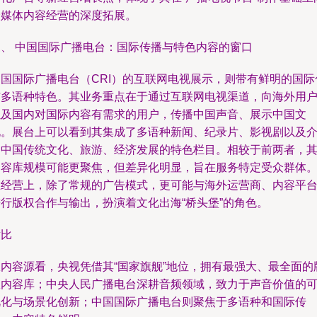
全媒体内容经营的深度拓展。
三、 中国国际广播电台：国际传播与特色内容的窗口
中国国际广播电台（CRI）的互联网电视展示，则带有鲜明的国际
与多语种特色。其业务重点在于通过互联网电视渠道，向海外用
以及国内对国际内容有需求的用户，传播中国声音、展示中国文
化。展台上可以看到其集成了多语种新闻、纪录片、影视剧以及
绍中国传统文化、旅游、经济发展的特色栏目。相较于前两者，
内容库规模可能更聚焦，但差异化明显，旨在服务特定受众群体
在经营上，除了常规的广告模式，更可能与海外运营商、内容平
进行版权合作与输出，扮演着文化出海“桥头堡”的角色。
横比
从内容源看，央视凭借其“国家旗舰”地位，拥有最强大、最全面的
权内容库；中央人民广播电台深耕音频领域，致力于声音价值的
视化与场景化创新；中国国际广播电台则聚焦于多语种和国际传