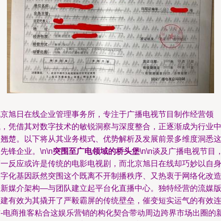
北京旭日在线企业管理事务所，专注于广播电视节目制作经营领
域，凭借其对数字技术的敏锐洞察与深度整合，正逐渐成为行业
的翘楚。以下将从其业务模式、优势解析及发展前景多维度洞悉
先锋企业。\n\n
突围至广电领域的桥头堡
\n\n谈及广播电视节目
第一反应或许是传统的电影电视剧，而北京旭日在线却巧妙以自
数字化基因跃然突围这个既离不开制播秩序、又热衷于网络化改
的新媒介架构—与团队建立起平台化直播中心。独特经营的流媒
搭建有效为其撬开了严毅霸屏的传统壁垒，催变短实运气的有效
结-电商推客粘合这娱乐营销的构化契合带动周边跨界市场出圈的